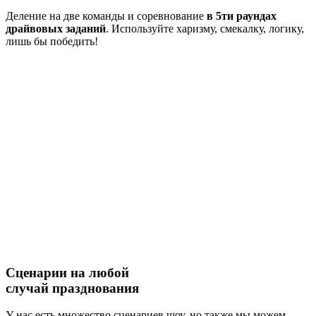
Деление на две команды и соревнование
в 5ти раундах
драйвовых заданий
. Используйте харизму, смекалку, логику,
лишь бы победить!
Сценарии на
любой
случай
празднования
У нас есть множество сценариев шоу, но также мы можем