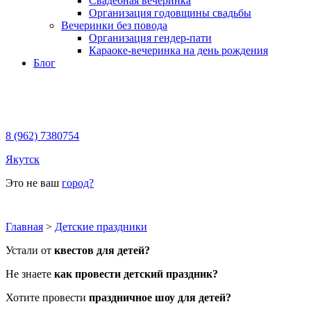
Свадебная вечеринка
Организация годовщины свадьбы
Вечеринки без повода
Организация гендер-пати
Караоке-вечеринка на день рождения
Блог
8 (962) 7380754
Якутск
Это не ваш
город?
Главная
>
Детские праздники
Устали от
квестов для детей?
Не знаете
как провести детский праздник?
Хотите провести
праздничное шоу для детей?