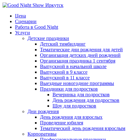
Цена
Сценарии
Работа в Good Night
Услуги
Детские праздники
Детский тимбилдинг
Тематические дни рождения для детей
Организация детских дней рождений
Организация праздника 1 сентября
Выпускной в начальной школе
Выпускной в 9 классе
Выпускной в 11 классе
Выездные новогодние программы
Праздники для подростков
Вечеринка для подростков
День рождения для подростков
Шоу для подростков
Дни рождения
День рождения для взрослых
Проведение юбилея
Тематический день рождения взрослым
Корпоративы
Профессиональные праздники