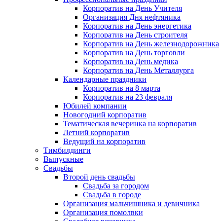
Корпоратив на День Учителя
Организация Дня нефтяника
Корпоратив на День энергетика
Корпоратив на День строителя
Корпоратив на День железнодорожника
Корпоратив на День торговли
Корпоратив на День медика
Корпоратив на День Металлурга
Календарные праздники
Корпоратив на 8 марта
Корпоратив на 23 февраля
Юбилей компании
Новогодний корпоратив
Тематическая вечеринка на корпоратив
Летний корпоратив
Ведущий на корпоратив
Тимбилдинги
Выпускные
Свадьбы
Второй день свадьбы
Свадьба за городом
Свадьба в городе
Организация мальчишника и девичника
Организация помолвки