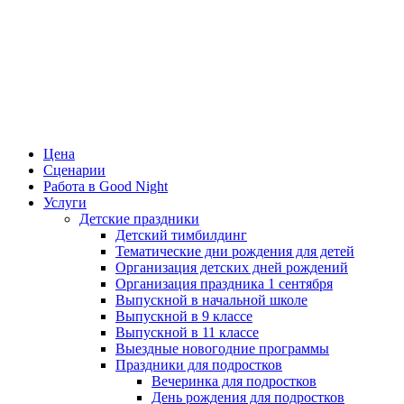
Цена
Сценарии
Работа в Good Night
Услуги
Детские праздники
Детский тимбилдинг
Тематические дни рождения для детей
Организация детских дней рождений
Организация праздника 1 сентября
Выпускной в начальной школе
Выпускной в 9 классе
Выпускной в 11 классе
Выездные новогодние программы
Праздники для подростков
Вечеринка для подростков
День рождения для подростков