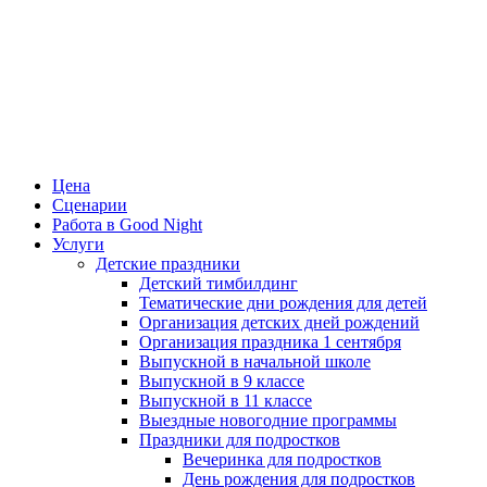
Цена
Сценарии
Работа в Good Night
Услуги
Детские праздники
Детский тимбилдинг
Тематические дни рождения для детей
Организация детских дней рождений
Организация праздника 1 сентября
Выпускной в начальной школе
Выпускной в 9 классе
Выпускной в 11 классе
Выездные новогодние программы
Праздники для подростков
Вечеринка для подростков
День рождения для подростков