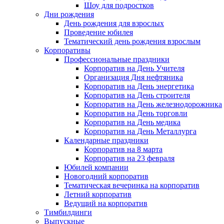
Шоу для подростков
Дни рождения
День рождения для взрослых
Проведение юбилея
Тематический день рождения взрослым
Корпоративы
Профессиональные праздники
Корпоратив на День Учителя
Организация Дня нефтяника
Корпоратив на День энергетика
Корпоратив на День строителя
Корпоратив на День железнодорожника
Корпоратив на День торговли
Корпоратив на День медика
Корпоратив на День Металлурга
Календарные праздники
Корпоратив на 8 марта
Корпоратив на 23 февраля
Юбилей компании
Новогодний корпоратив
Тематическая вечеринка на корпоратив
Летний корпоратив
Ведущий на корпоратив
Тимбилдинги
Выпускные