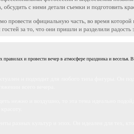
, обсудить с ними детали съемки и подготовить кр
мо провести официальную часть, во время которой
гостей за то, что они пришли и разделили радость 
 правилах и провести вечер в атмосфере праздника и веселья. В
актуален и подходит для любого типа фигуры. Он по
тяжении всего вечера.
деть нежно и воздушно, то эта тема идеально подой
красоту.
енты разных культур и эпох. Он идеален для тех, кто