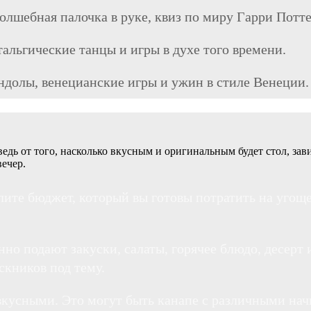
 волшебная палочка в руке, квиз по миру Гарри Потт
тальгические танцы и игры в духе того времени.
ндолы, венецианские игры и ужин в стиле Венеции.
дь от того, насколько вкусным и оригинальным будет стол, за
ечер.
ите бюджет, который вы готовы потратить на угоще
о подают закуски, салаты, горячее блюдо, десерт 
кников под тему.
вкусными. Это могут быть канапе с различными нач