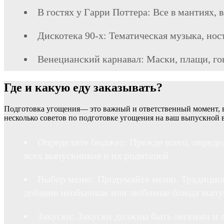
В гостях у Гарри Поттера: Все в мантиях,
Дискотека 90-х: Тематическая музыка, нос
Венецианский карнавал: Маски, плащи, го
Где и какую еду заказывать?
Подготовка угощения— это важный и ответственный момент, ве
несколько советов по подготовке угощения на ваш выпускной в
Определите бюджет: Прежде всего, определ
всех выпускников и их родителей.
Выбор меню: Продумайте меню. Традиционн
добавив необычные или любимые блюда выпус
Закуски: Закуски должны быть легкими и 