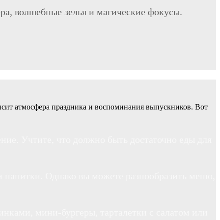
ера, волшебные зелья и магические фокусы.
висит атмосфера праздника и воспоминания выпускников. Вот
ние. Учтите, что должно быть достаточно еды для
и напитки. Однако вы можете разнообразить меню,
инками, мини-бургеры, тарталетки с салатом или