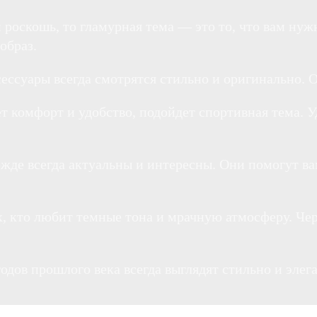
и роскошь, то гламурная тема — это то, что вам ну
образ.
ессуары всегда смотрятся стильно и оригинально. 
ет комфорт и удобство, подойдет спортивная тема. 
ежде всегда актуальны и интересны. Они помогут в
ех, кто любит темные тона и мрачную атмосферу. Че
 годов прошлого века всегда выглядят стильно и эл