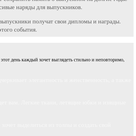
асивые наряды для выпускников.
 выпускники получат свои дипломы и награды.
этого события.
 этот день каждый хочет выглядеть стильно и неповторимо,
дчеркивает элегантность и женственность, а также
дет вам. Легкие ткани, летящие юбки и изящные
 хочет выделиться из толпы и создать свой