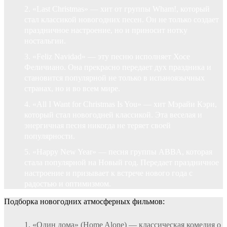
«Last Christmas» — хит от группы Wham!, который
стал классикой новогодних песен. Он не только создает
праздничное настроение, но и приносит нотку
ностальгии.
«Feliz Navidad» — эту песню исполняет Хосе
Феличиано. Она прекрасно передает дух праздника и
становится популярной не только в испаноязычных
странах, но и во всем мире.
«All I Want for Christmas Is You» — хит Мэрайи Кэри,
который стал новогодней классикой. Эта веселая и
энергичная песня никогда не теряет своей
популярности.
«Happy New Year» — песня группы ABBA, которая
стала популярной на Новый год. Передает праздничное
настроение и призывает к встрече нового года с
радостью и оптимизмом.
Подборка новогодних атмосферных фильмов:
«Один дома» (Home Alone) — классическая комедия о