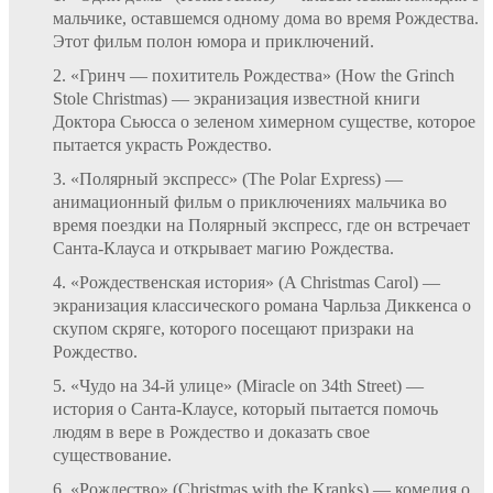
мальчике, оставшемся одному дома во время Рождества.
Этот фильм полон юмора и приключений.
«Гринч — похититель Рождества» (How the Grinch
Stole Christmas) — экранизация известной книги
Доктора Сьюсса о зеленом химерном существе, которое
пытается украсть Рождество.
«Полярный экспресс» (The Polar Express) —
анимационный фильм о приключениях мальчика во
время поездки на Полярный экспресс, где он встречает
Санта-Клауса и открывает магию Рождества.
«Рождественская история» (A Christmas Carol) —
экранизация классического романа Чарльза Диккенса о
скупом скряге, которого посещают призраки на
Рождество.
«Чудо на 34-й улице» (Miracle on 34th Street) —
история о Санта-Клаусе, который пытается помочь
людям в вере в Рождество и доказать свое
существование.
«Рождество» (Christmas with the Kranks) — комедия о