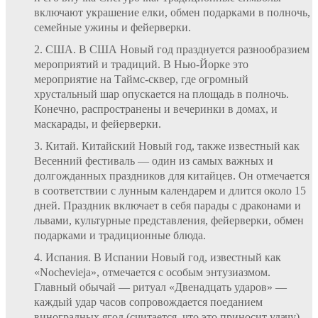
включают украшение елки, обмен подарками в полночь,
семейные ужины и фейерверки.
США. В США Новый год празднуется разнообразием
мероприятий и традиций. В Нью-Йорке это
мероприятие на Таймс-сквер, где огромный
хрустальный шар опускается на площадь в полночь.
Конечно, распространены и вечеринки в домах, и
маскарады, и фейерверки.
Китай. Китайский Новый год, также известный как
Весенний фестиваль — один из самых важных и
долгожданных праздников для китайцев. Он отмечается
в соответствии с лунным календарем и длится около 15
дней. Праздник включает в себя парады с драконами и
львами, культурные представления, фейерверки, обмен
подарками и традиционные блюда.
Испания. В Испании Новый год, известный как
«Nochevieja», отмечается с особым энтузиазмом.
Главный обычай — ритуал «Двенадцать ударов» —
каждый удар часов сопровождается поеданием
виноградных ягод (считается, что это приносит удачу).