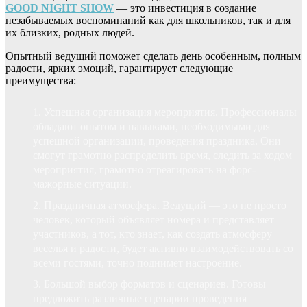
GOOD NIGHT SHOW
— это инвестиция в создание
незабываемых воспоминаний как для школьников, так и для
их близких, родных людей.
Опытный ведущий поможет сделать день особенным, полным
радости, ярких эмоций, гарантирует следующие
преимущества:
Успешная организация мероприятия. Профессионалы
обладают опытом и навыками, необходимыми для
успешной организации, проведения праздника. Они
смогут грамотно распределить время, следить за ходом
мероприятия, грамотно отреагировать на форс-
мажорные ситуации.
Праздничная атмосфера. Ведущий — это не просто
человек, который объявляет номера и представляет
участников, а тот, кто знает, как создать атмосферу
веселья и радости, будет активно взаимодействовать со
всеми гостями, точно поднимет настроение.
Большой выбор форматов и сценариев. Готовы
предложить различные сценарии проведения