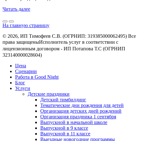
Читать далее
На главную страницу
© 2026, ИП Тимофеев С.В. (ОГРНИП: 319385000062495) Все
права защищеныㅤㅤㅤㅤㅤㅤㅤㅤㅤㅤИсполнитель услуг в соответствии с
лицензионным договором - ㅤㅤㅤㅤㅤㅤИП Потапова Т.С (ОГРНИП
323140000028604)
Цена
Сценарии
Работа в Good Night
Блог
Услуги
Детские праздники
Детский тимбилдинг
Тематические дни рождения для детей
Организация детских дней рождений
Организация праздника 1 сентября
Выпускной в начальной школе
Выпускной в 9 классе
Выпускной в 11 классе
Выездные новогодние программы